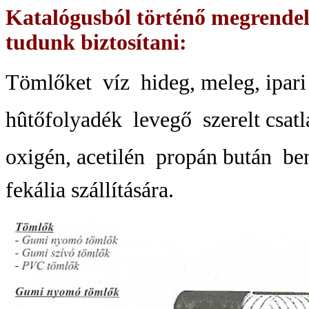
Katalógusból történő megrendelé
tudunk biztosítani:
Tömlőket  víz  hideg, meleg, ipari  
hûtőfolyadék  levegő  szerelt csatl
oxigén, acetilén  propán bután  benz
fekália szállítására.