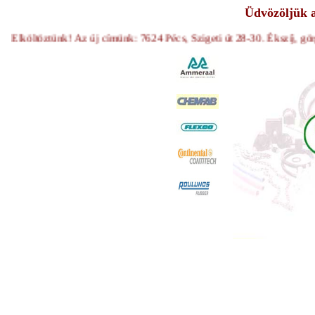
Üdvözöljük 
töztünk! Az új címünk: 7624 Pécs, Szigeti út 28-30. Ékszíj, görgőslánc, 