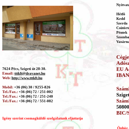
Nyitvat
Hétfô
Kedd
Szerda
Csütört
Péntek
Szomba
Vasárn
Cégj
Adós
EU A
7624 Pécs, Szigeti út 28-30.
Email:
tttkft@dravanet.hu
IBAN
Web:
http://www.tttkft.hu
Mobil:
+36 (06) 30 / 9255-826
Száml
Tel./Fax.:
+36 (06) 72 / 251-002
Szige
Tel./Fax.:
+36 (06) 72 / 251-240
Szám
Tel./Fax.:
+36 (06) 72 / 551-082
50800
BIC/S
Igény szerint csomagküldő szolgálatunk eljuttatja
Önhöz 